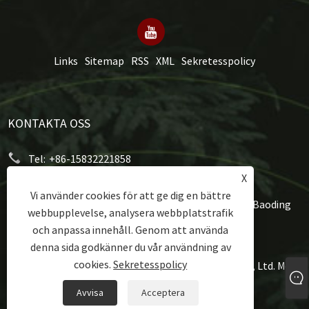
Links
Sitemap
RSS
XML
Sekretesspolicy
KONTAKTA OSS
Tel:
+86-15832221858
X
E-post:
mery@hongxumachinery.com
Vi använder cookies för att ge dig en bättre
Adress:
Taoyuan West Street, Shunping County, Baoding
webbupplevelse, analysera webbplatstrafik
City, Hebeiprovinsen, Kina
och anpassa innehåll. Genom att använda
denna sida godkänner du vår användning av
cookies.
Sekretesspolicy
Copyright © 2024 Hongxu Machinery Equipment Co., Ltd. Med
ensamrätt.
Avvisa
Acceptera