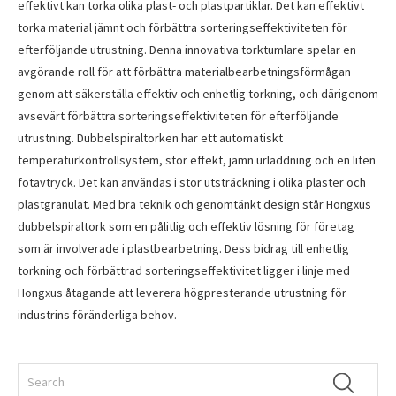
effektivt kan torka olika plast- och plastpartiklar. Det kan effektivt
torka material jämnt och förbättra sorteringseffektiviteten för
efterföljande utrustning. Denna innovativa torktumlare spelar en
avgörande roll för att förbättra materialbearbetningsförmågan
genom att säkerställa effektiv och enhetlig torkning, och därigenom
avsevärt förbättra sorteringseffektiviteten för efterföljande
utrustning. Dubbelspiraltorken har ett automatiskt
temperaturkontrollsystem, stor effekt, jämn urladdning och en liten
fotavtryck. Det kan användas i stor utsträckning i olika plaster och
plastgranulat. Med bra teknik och genomtänkt design står Hongxus
dubbelspiraltork som en pålitlig och effektiv lösning för företag
som är involverade i plastbearbetning. Dess bidrag till enhetlig
torkning och förbättrad sorteringseffektivitet ligger i linje med
Hongxus åtagande att leverera högpresterande utrustning för
industrins föränderliga behov.